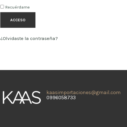
Recuérdame
ACCESO
¿Olvidaste la contraseña?
kaasimportaciones@gmail.com
0996058733