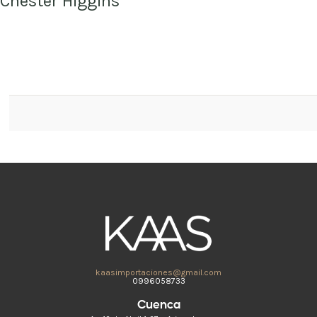
Chester Higgins
kaasimportaciones@gmail.com
0996058733
Cuenca