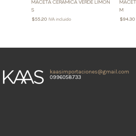
MACETA CERAMICA VERDE LIMON
MACET
S
M
$
55.20
$
94.30
IVA incluido
kaasimportaciones@gmail.com
0996058733