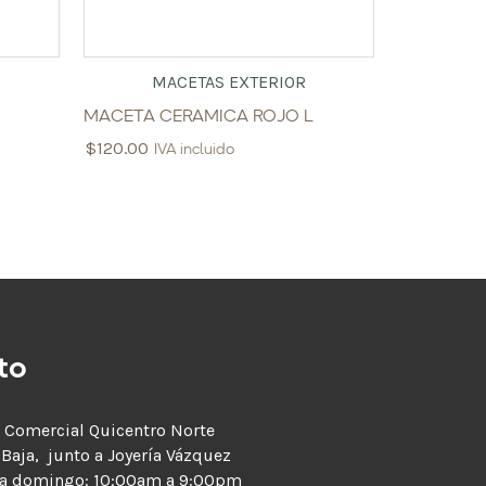
MACETAS EXTERIOR
MACETA CERAMICA ROJO L
$
120.00
IVA incluido
to
 Comercial Quicentro Norte
 Baja, junto a Joyería Vázquez
 a domingo: 10:00am a 9:00pm