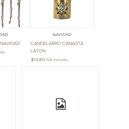
DAD
NAVIDAD
NAVI
 NAVIDAD
CANDELABRO CANASTA
RAMA BERRYS
LATON
$
17.25
ido
IVA incluid
$
13.80
IVA incluido