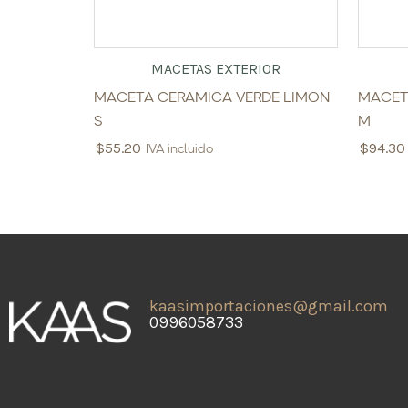
MACETAS EXTERIOR
MACETA CERAMICA VERDE LIMON
MACET
S
M
$
55.20
$
94.30
IVA incluido
kaasimportaciones@gmail.com
0996058733