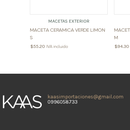
MACETAS EXTERIOR
MACETA CERAMICA VERDE LIMON
MACET
S
M
$
55.20
$
94.30
IVA incluido
kaasimportaciones@gmail.com
0996058733