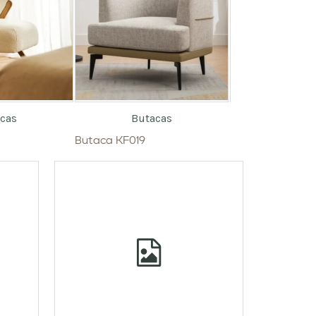
cas
Butacas
Butac
Butaca KF019
Butaca KF020