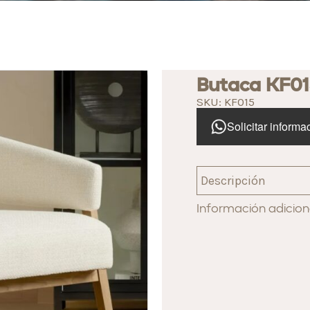
Butaca KF0
SKU: KF015
Solicitar informa
Descripción
Información adicion