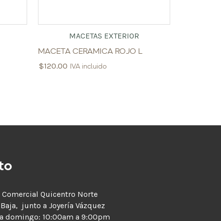
MACETAS EXTERIOR
MACETA CERAMICA ROJO L
$
120.00
IVA incluido
to
 Comercial Quicentro Norte
 Baja, junto a Joyería Vázquez
 a domingo: 10:00am a 9:00pm