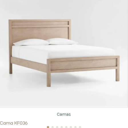
Camas
Cama KF036