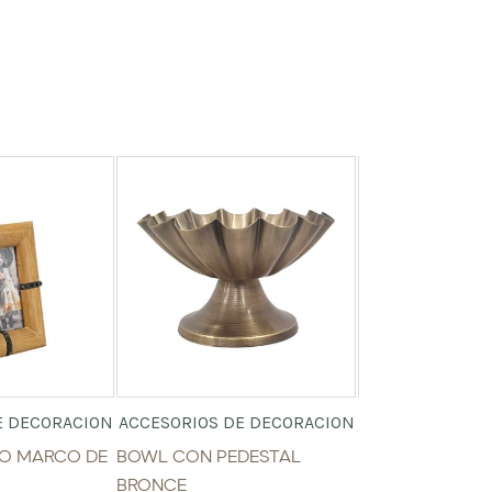
E DECORACION
ACCESORIOS DE DECORACION
ACCESORIOS DE
TO MARCO DE
BOWL CON PEDESTAL
BOLA METAL D
BRONCE
$
25.30
IVA inclui