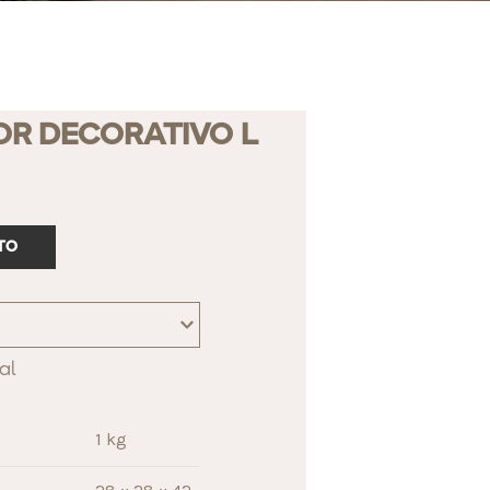
R DECORATIVO L
TO
al
1 kg