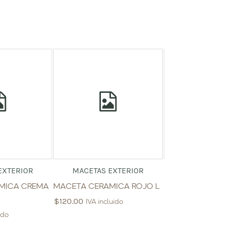
EXTERIOR
MACETAS EXTERIOR
MACETAS E
MICA CREMA
MACETA CERAMICA ROJO L
MACETA CERAM
$
120.00
$
55.20
IVA incluido
IVA inclui
ido