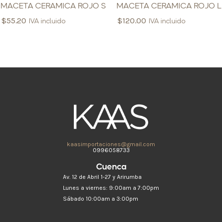
MACETA CERAMICA ROJO S
MACETA CERAMICA ROJO L
$
55.20
$
120.00
IVA incluido
IVA incluido
kaasimportaciones@gmail.com
0996058733
Cuenca
Av. 12 de Abril 1-27 y Arirumba
Lunes a viernes: 9:00am a 7:00pm
Sábado 10:00am a 3:00pm