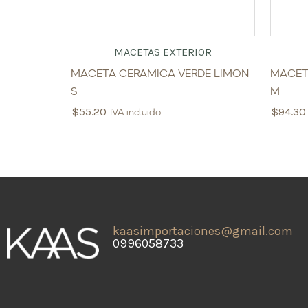
MACETAS EXTERIOR
MACETA CERAMICA VERDE LIMON
MACET
S
M
$
55.20
$
94.30
IVA incluido
kaasimportaciones@gmail.com
0996058733