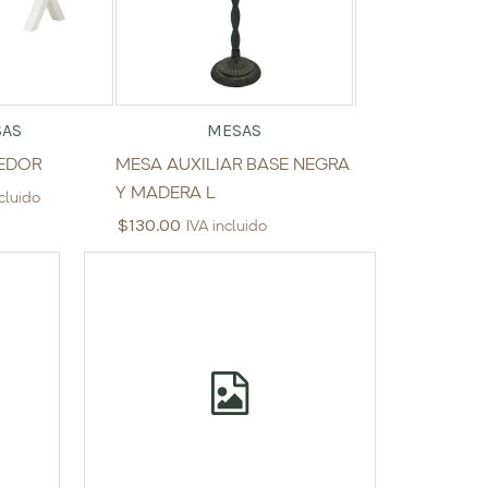
SAS
MESAS
MES
EDOR
MESA AUXILIAR BASE NEGRA
MESA AUXILIAR
Y MADERA L
DORADODISENO
ncluido
$
130.00
$
264.50
IVA incluido
IVA inclu