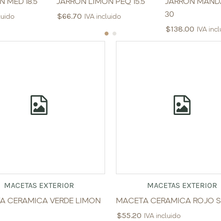
 MED 18.5
JARRON LIMON PEQ 15.5
JARRON MAND
30
$
66.70
luido
IVA incluido
$
138.00
IVA inc
MACETAS EXTERIOR
MACETAS EXTERIOR
A CERAMICA VERDE LIMON
MACETA CERAMICA ROJO S
$
55.20
IVA incluido