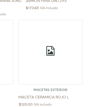
ARINA XGRD
JARRON PERA GRD 29.5
JARRON PERA PE
$
173.65
$
132.25
IVA incluido
IVA inclu
luido
MACETAS EXTERIOR
MACETA CERAMICA ROJO L
$
120.00
IVA incluido