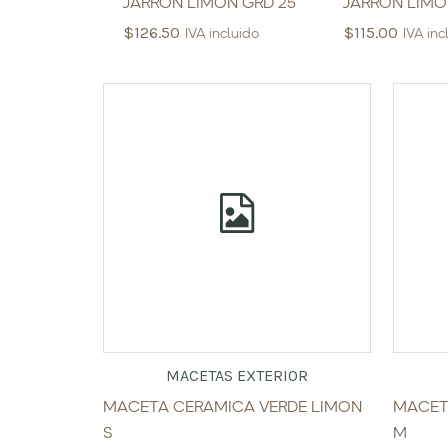
JARRON LIMON GRD 25
JARRON LIMON
$
126.50
$
115.00
IVA incluido
IVA inc
MACETAS EXTERIOR
MACETA CERAMICA VERDE LIMON
MACET
S
M