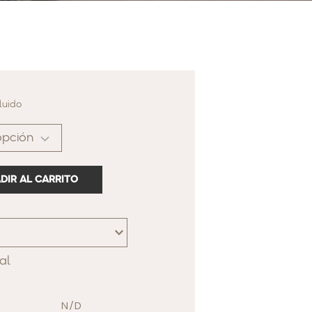
cluido
DIR AL CARRITO
al
N/D