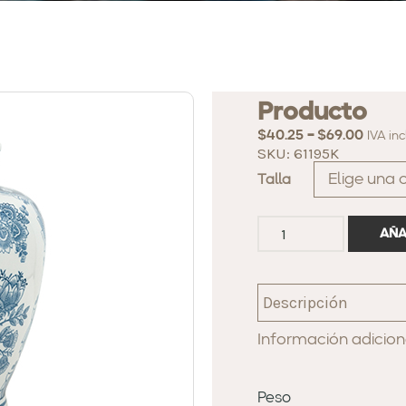
Producto
-
$
40.25
$
69.00
IVA in
SKU: 61195K
Talla
AÑA
Descripción
Información adicion
Peso