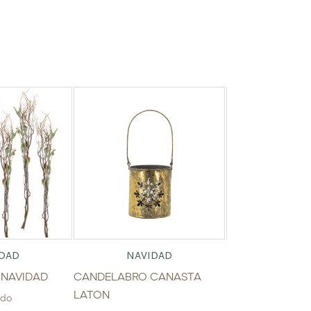
DAD
NAVIDAD
NAVI
 NAVIDAD
CANDELABRO CANASTA
RAMA BERRYS
LATON
$
17.25
ido
IVA incluid