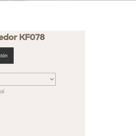
medor KF078
ción
al