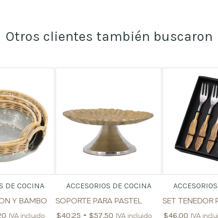
Otros clientes también buscaron
S DE COCINA
ACCESORIOS DE COCINA
ACCESORIOS
TON Y BAMBO
SOPORTE PARA PASTEL
SET TENEDOR 
-
20
$
40.25
$
57.50
$
46.00
IVA incluido
IVA incluido
IVA inclu