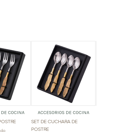
 DE COCINA
ACCESORIOS DE COCINA
ACCESORIOS 
POSTRE
SET DE CUCHARA DE
PLATO POSTRE
POSTRE
$
12.65
ido
IVA incluid